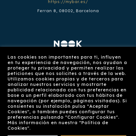
https://mybar.es/
Ferran 8, 08002, Barcelona
Restaurante Nook
Las cookies son importantes para ti, influyen
en tu experiencia de navegación, nos ayudan a
https://restaurantenook.com/
proteger tu privacidad y permiten realizar las
peticiones que nos solicites a través de la web.
Plaça Reial 8, 08002, Barcelona
Utilizamos cookies propias y de terceros para
analizar nuestros servicios y mostrarte
publicidad relacionada con tus preferencias en
base a un perfil elaborado con tus hábitos de
navegación (por ejemplo, páginas visitadas). Si
consientes su instalación pulsa "Aceptar
Cookies", o también puedes configurar tus
preferencias pulsando "Configurar Cookies".
© 2022 Grupo Degusplus, S.L. | All Rights
Más información en nuestra "Política de
Reserved |
Aviso legal
|
Política de privacidad
|
Cookies".
Política de cookies
| Powered by
Zeus Manager