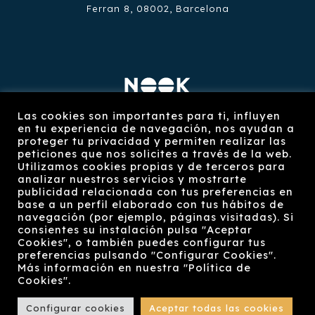
Ferran 8, 08002, Barcelona
Restaurante Nook
Las cookies son importantes para ti, influyen
en tu experiencia de navegación, nos ayudan a
https://restaurantenook.com/
proteger tu privacidad y permiten realizar las
peticiones que nos solicites a través de la web.
Plaça Reial 8, 08002, Barcelona
Utilizamos cookies propias y de terceros para
analizar nuestros servicios y mostrarte
publicidad relacionada con tus preferencias en
base a un perfil elaborado con tus hábitos de
navegación (por ejemplo, páginas visitadas). Si
consientes su instalación pulsa "Aceptar
Cookies", o también puedes configurar tus
preferencias pulsando "Configurar Cookies".
© 2022 Grupo Degusplus, S.L. | All Rights
Más información en nuestra "Política de
Reserved |
Aviso legal
|
Política de privacidad
|
Cookies".
Política de cookies
| Powered by
Zeus Manager
Configurar cookies
Aceptar todas las cookies