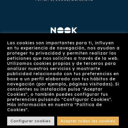
Restaurante Nook
Las cookies son importantes para ti, influyen
en tu experiencia de navegación, nos ayudan a
https://restaurantenook.com/
proteger tu privacidad y permiten realizar las
peticiones que nos solicites a través de la web.
Plaça Reial 8, 08002, Barcelona
Utilizamos cookies propias y de terceros para
analizar nuestros servicios y mostrarte
publicidad relacionada con tus preferencias en
base a un perfil elaborado con tus hábitos de
navegación (por ejemplo, páginas visitadas). Si
consientes su instalación pulsa "Aceptar
Cookies", o también puedes configurar tus
preferencias pulsando "Configurar Cookies".
© 2022 Grupo Degusplus, S.L. | All Rights
Más información en nuestra "Política de
Reserved |
Aviso legal
|
Política de privacidad
|
Cookies".
Política de cookies
| Powered by
Zeus Manager
Configurar cookies
Aceptar todas las cookies